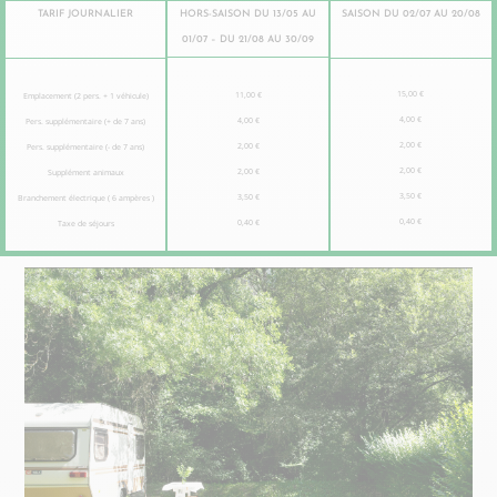
TARIF JOURNALIER
HORS-SAISON DU 13/05 AU
SAISON DU 02/07 AU 20/08
01/07 – DU 21/08 AU 30/09
15,00 €
11,00 €
Emplacement (2 pers. + 1 véhicule)
4,00 €
4,00 €
Pers. supplémentaire (+ de 7 ans)
2,00 €
2,00 €
Pers. supplémentaire (- de 7 ans)
2,00 €
2,00 €
Supplément animaux
3,50 €
3,50 €
Branchement électrique ( 6 ampères )
0,40 €
0,40 €
Taxe de séjours