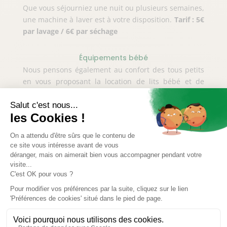
Que vous séjourniez une nuit ou plusieurs semaines,
une machine à laver est à votre disposition.
Tarif : 5€
par lavage / 6€ par séchage
Équipements bébé
Nous pensons également au confort des tous petits
en vous proposant la location de lits bébé et de
chaises hautes.
Tarif : 2 €
par équipement à la
journée.
Location de draps
Les draps ne sont pas fournis, mais vous pouvez les
réserver à l’accueil ou lors de la réservation.
Tarif :
8 €
par lit pour toute la durée de votre séjour.
Des activités aux
alentours de notre