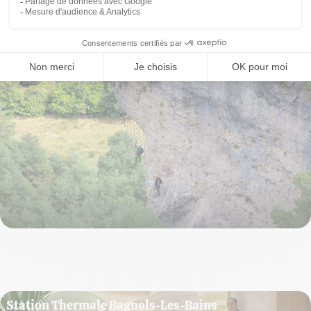
camping
Via ferrata de Roqueprins
Deux parcours (facile et difficile) au choix, sont proposés : le difficile,
volontairement peu équipé, offre une succession de plaquettes espacées
obligeant à de fréquentes inversions de pied. Ils se rejoignent et une grande
passerelle de 30 mètres s’offre à vous. Un départ sur la droite puis l’itinéraire
contourne le monolithe central et imposant (commun) pour arriver au départ
du long pont népalais (35 mètres).
En savoir plus
Station Thermale Bagnols-Les-Bains