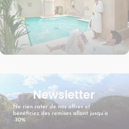
Les eaux de la Station Thermale de Bagnols-les-Bains sont reconnues pour
leurs bienfaits. Sa source chaude jaillit de la montagne depuis des millénaires
avec une température constante de 41°C.
Adresse : Centre Thermal de Bagnols-les-Bains 48190 Bagnols-les-Bains
Tel : 04 66 47 60 02
Newsletter
Ne rien rater de nos offres et
bénéficiez des remises allant jusqu’à
-30%