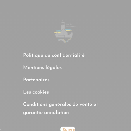
Précédente
Prochaine
Pré
1
2
3
4
1
2
3
Politique de confidentialité
Mentions légales
Partenaires
Les cookies
Conditions générales de vente et
garantie annulation
Suivre