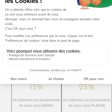
Le Club House du Golf vous propose une
restauration à la carte permettant de goûter aux
richesses du terroir local. Contacter l’accueil du
Golf au 04 66 32 84 00 pour plus de
renseignements.
Vous êtes client GOLFY ?
Bénéficiez de promotions sur les séjours golf
Dites-le nous par téléphone ou par mail.
15%
25%
De réduction sur présentation
De réduction sur présentation
de votre carte INDIGO
de votre carte PLATINE