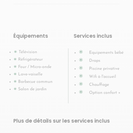
Équipements
Services inclus
Télévision
\
\
Equipements bébé
Réfrigérateur
\
\
Draps
Four / Micro-onde
\
\
Piscine privative
Lave-vaiselle
\
\
Wifi à l'accueil
Barbecue commun
\
\
Chauffage
Salon de jardin
\
\
Option confort +
Plus de détails sur les services inclus