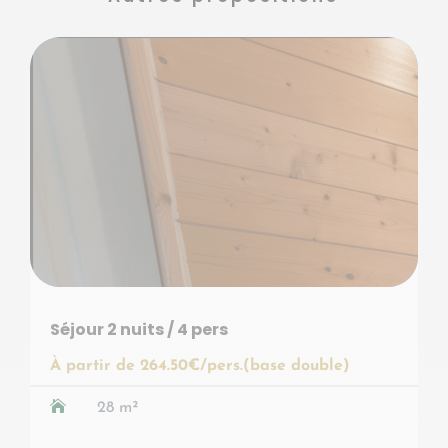
Séjour 2 nuits / 4 pers
S
À partir de 264.50€/pers.(base double)
À

28 m²