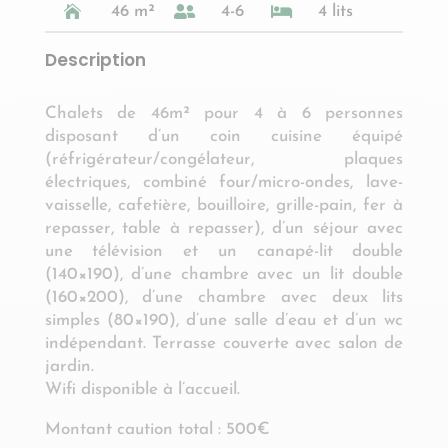

46 m²

4-6

4 lits
Description
Chalets de 46m² pour 4 à 6 personnes
disposant d’un coin cuisine équipé
(réfrigérateur/congélateur, plaques
électriques, combiné four/micro-ondes, lave-
vaisselle, cafetière, bouilloire, grille-pain, fer à
repasser, table à repasser), d’un séjour avec
une télévision et un canapé-lit double
(140×190), d’une chambre avec un lit double
(160×200), d’une chambre avec deux lits
simples (80×190), d’une salle d’eau et d’un wc
indépendant. Terrasse couverte avec salon de
jardin.
Wifi disponible à l’accueil.
Montant caution total : 500€