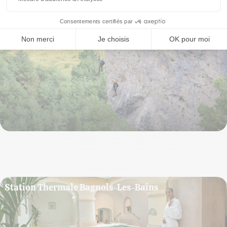
Deux parcours (facile et difficile) au choix, sont
proposés : le difficile, volontairement peu équipé, offre
une succession de plaquettes espacées obligeant à de
fréquentes inversions de pied. Ils se rejoignent et une
grande passerelle de 30 mètres s’offre à vous. Un
départ sur la droite puis l’itinéraire contourne le
monolithe central et imposant (commun) pour arriver
au départ du long pont népalais (35 mètres).
En savoir plus
Station Thermale Bagnols-Les-Bains
Les eaux de la Station Thermale de Bagnols-les-Bains